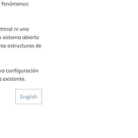
te fenómenos
rinal ni una
n sistema abierto
vas estructuras de
eva configuración
 existente.
English