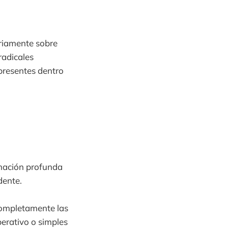
riamente sobre
radicales
presentes dentro
rmación profunda
dente.
completamente las
perativo o simples