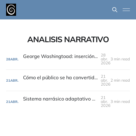
ANALISIS NARRATIVO
28
George Washingtoad: inserción simbólica y soft power en estado maduro
abr.
3 min read
28
ABR.
2026
21
Cómo el público se ha convertido en parte del sistema de Hollywood
abr.
2 min read
21
ABR.
2026
21
Sistema narrásico adaptativo de co-producción (SNACP)
abr.
3 min read
21
ABR.
2026