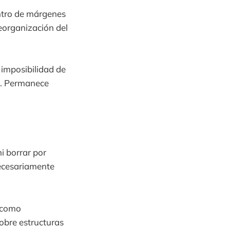
entro de márgenes
eorganización del
imposibilidad de
o. Permanece
i borrar por
ecesariamente
n como
obre estructuras