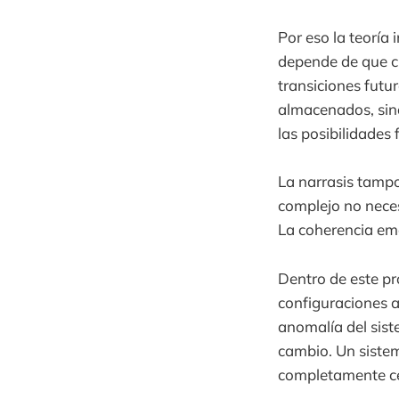
Por eso la teoría
depende de que ci
transiciones futu
almacenados, sino
las posibilidades 
La narrasis tampo
complejo no neces
La coherencia eme
Dentro de este pr
configuraciones a
anomalía del sist
cambio. Un siste
completamente ce