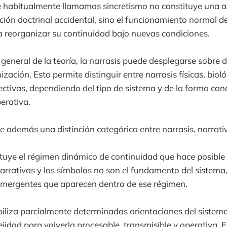
e habitualmente llamamos sincretismo no constituye una a
ión doctrinal accidental, sino el funcionamiento normal d
a reorganizar su continuidad bajo nuevas condiciones.
general de la teoría, la narrasis puede desplegarse sobre d
ización. Esto permite distinguir entre narrasis físicas, bioló
lectivas, dependiendo del tipo de sistema y de la forma co
erativa.
ce además una distinción categórica entre narrasis, narrati
ituye el régimen dinámico de continuidad que hace posible 
narrativas y los símbolos no son el fundamento del sistema,
emergentes que aparecen dentro de ese régimen.
biliza parcialmente determinadas orientaciones del sistem
idad para volverla procesable, transmisible y operativa. E