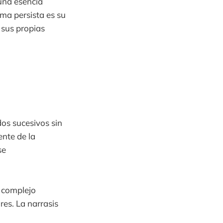
una esencia
ma persista es su
sus propias
os sucesivos sin
nte de la
se
a complejo
res. La narrasis