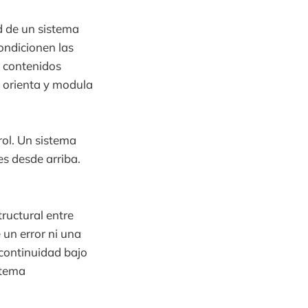
d de un sistema
ondicionen las
e contenidos
, orienta y modula
rol. Un sistema
s desde arriba.
tructural entre
 un error ni una
continuidad bajo
stema