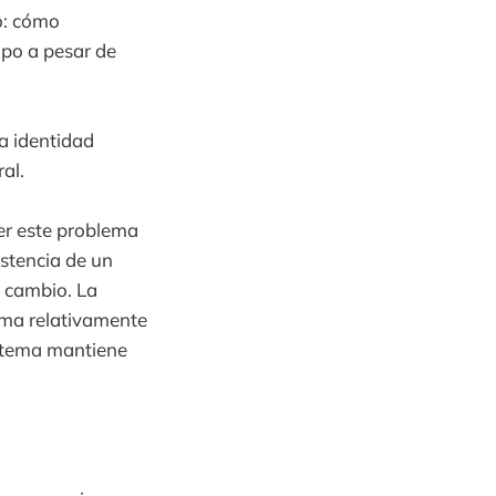
o: cómo
mpo a pesar de
na identidad
al.
er este problema
istencia de un
l cambio. La
rma relativamente
sistema mantiene