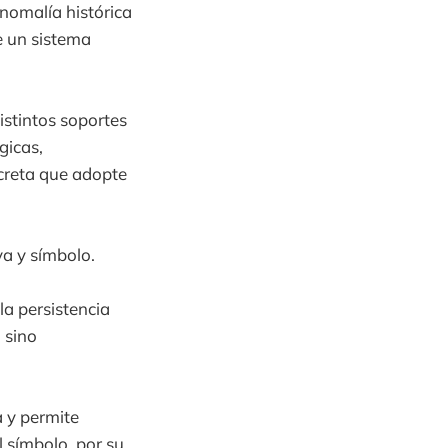
nomalía histórica
e un sistema
istintos soportes
gicas,
ncreta que adopte
va y símbolo.
la persistencia
 sino
a y permite
l símbolo, por su