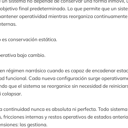
e un sistema no depende de conservar una forma inmóvil, 
bjetivo final predeterminado. Lo que permite que un siste
antener operatividad mientras reorganiza continuamente 
nternas.
 es conservación estática.
perativa bajo cambio.
 en régimen narrásico cuando es capaz de encadenar estad
ad funcional. Cada nueva configuración surge operativame
ndo que el sistema se reorganice sin necesidad de reiniciar
 colapsar.
la continuidad nunca es absoluta ni perfecta. Todo sistem
, fricciones internas y restos operativos de estados anterio
nsiones: las gestiona.