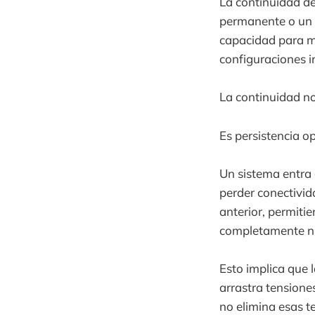
La continuidad d
permanente o un o
capacidad para m
configuraciones i
La continuidad no
Es persistencia o
Un sistema entra
perder conectivid
anterior, permitie
completamente ni
Esto implica que 
arrastra tensiones
no elimina esas te