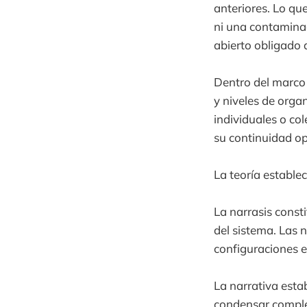
anteriores. Lo qu
ni una contaminac
abierto obligado 
Dentro del marco 
y niveles de organ
individuales o co
su continuidad op
La teoría estable
La narrasis const
del sistema. Las 
configuraciones 
La narrativa esta
condensar complej