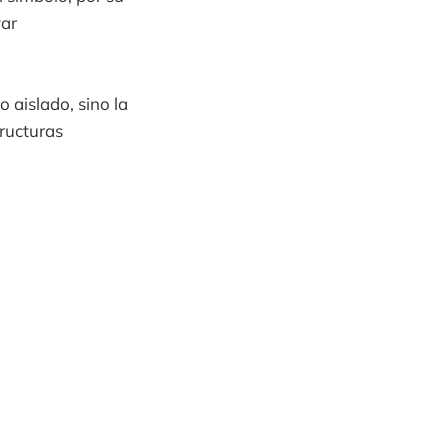
var
 aislado, sino la
tructuras