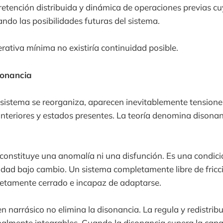
tención distribuida y dinámica de operaciones previas cu
do las posibilidades futuras del sistema.
erativa mínima no existiría continuidad posible.
sonancia
sistema se reorganiza, aparecen inevitablemente tensione
nteriores y estados presentes. La teoría denomina disonanc
constituye una anomalía ni una disfunción. Es una condic
idad bajo cambio. Un sistema completamente libre de fricc
etamente cerrado e incapaz de adaptarse.
n narrásico no elimina la disonancia. La regula y redistrib
almente integrables. Cuando la disonancia supera la cap