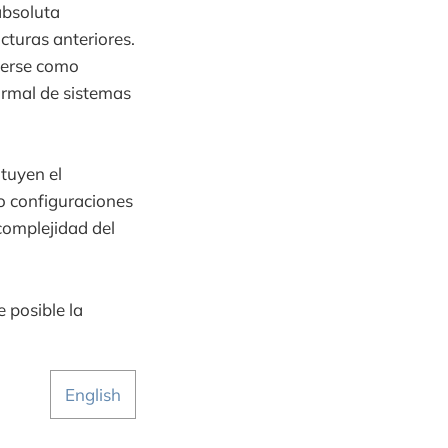
absoluta
cturas anteriores.
derse como
ormal de sistemas
ituyen el
o configuraciones
complejidad del
 posible la
English