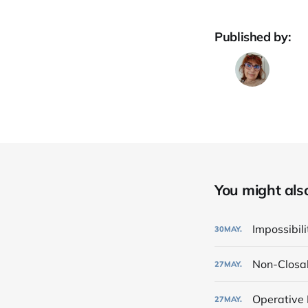
Published by:
You might also 
Impossibili
30
MAY.
Non-Closa
27
MAY.
Operative
27
MAY.