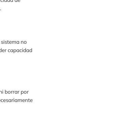
.
 sistema no
der capacidad
i borrar por
ecesariamente