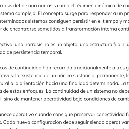
arrasis define una narrasis como el régimen dinámico de c
istema complejo. El concepto surge para responder a un p
terminados sistemas consiguen persistir en el tiempo y m
r de encontrarse sometidos a transformación interna cont
ctiva, una narrasis no es un objeto, una estructura fija ni
do de persistencia temporal.
cos de continuidad han recurrido tradicionalmente a tres 
ativas: la existencia de un núcleo sustancial permanente, l
ural o la orientación hacia una finalidad determinada. La t
a de estos enfoques. La continuidad de un sistema no dep
, sino de mantener operatividad bajo condiciones de camb
nece operativo cuando consigue preservar conectividad fu
s. Cada nueva configuración debe seguir siendo operativa