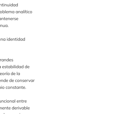
ontinuidad
roblema analítico
antenerse
inua.
 una identidad
grandes
a estabilidad de
eoría de la
ende de conservar
io constante.
ncional entre
mente derivable