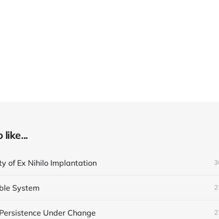
like...
ty of Ex Nihilo Implantation
3
ble System
2
 Persistence Under Change
2