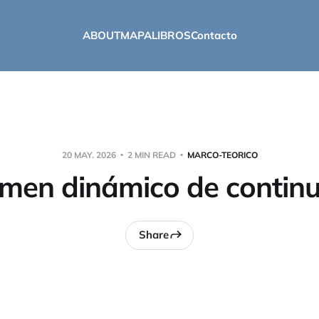
ABOUT
MAPA
LIBROS
Contacto
20 MAY. 2026
2 MIN READ
MARCO-TEORICO
men dinámico de contin
Share