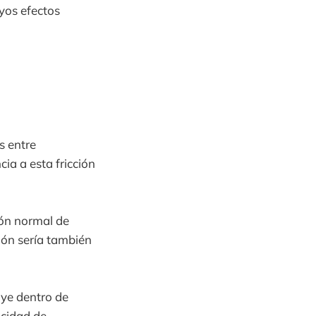
yos efectos
s entre
ia a esta fricción
ión normal de
ión sería también
uye dentro de
acidad de