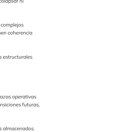
colapsar ni
s complejos
nen coherencia
 estructurales
razas operativas
nsiciones futuras,
os almacenados.