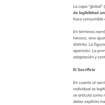
La capa “global” 
de legibilidad un
hace consumible 
En términos narrá
heroico, sino aju
distinto. La figu
aparición. La pro
adaptación y cont
El Sacrificio
En cuanto al sacr
individual se leg
se articula como 
deber explícito ha