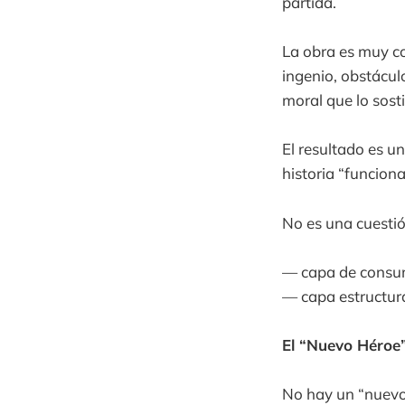
partida.
La obra es muy co
ingenio, obstácul
moral que lo sost
El resultado es u
historia “funciona
No es una cuestió
— capa de consu
— capa estructura
El “Nuevo Héroe
No hay un “nuevo