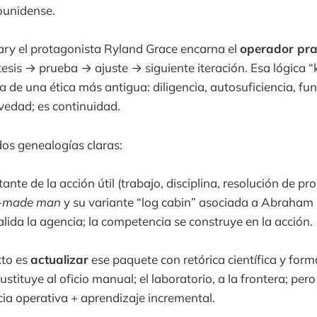
ounidense.
ary el protagonista Ryland Grace encarna el
operador pr
sis → prueba → ajuste → siguiente iteración. Esa lógica “
a de una ética más antigua: diligencia, autosuficiencia, fu
vedad; es continuidad.
dos genealogías claras:
ante de la acción útil (trabajo, disciplina, resolución de pr
f-made man
y su variante “log cabin” asociada a Abraham L
lida la agencia; la competencia se construye en la acción.
xto es
actualizar
ese paquete con retórica científica y for
sustituye al oficio manual; el laboratorio, a la frontera; per
ncia operativa + aprendizaje incremental.