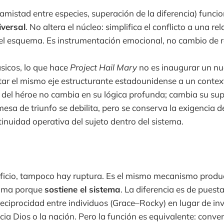
(amistad entre especies, superación de la diferencia) func
iversal
. No altera el núcleo: simplifica el conflicto a una re
el esquema. Es instrumentación emocional, no cambio de 
sicos, lo que hace
Project Hail Mary
no es inaugurar un n
star el mismo eje estructurante estadounidense a un contex
ra del héroe no cambia en su lógica profunda; cambia su sup
mesa de triunfo se debilita, pero se conserva la exigencia d
inuidad operativa del sujeto dentro del sistema.
ificio, tampoco hay ruptura. Es el mismo mecanismo produc
itima porque
sostiene el sistema
. La diferencia es de puest
reciprocidad entre individuos (Grace–Rocky) en lugar de i
cia Dios o la nación. Pero la función es equivalente: conver