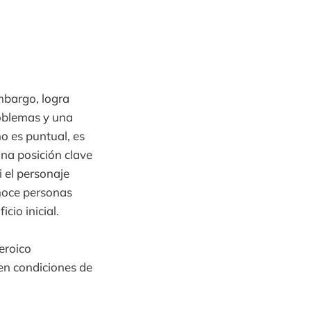
mbargo, logra
problemas y una
o es puntual, es
una posición clave
i el personaje
onoce personas
cio inicial.
eroico
en condiciones de