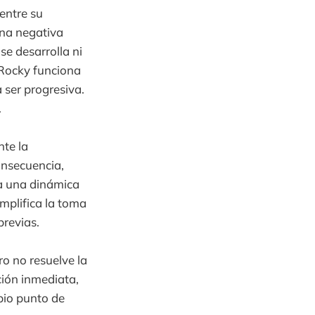
 entre su
una negativa
se desarrolla ni
 Rocky funciona
ser progresiva.
.
nte la
onsecuencia,
 a una dinámica
implifica la toma
previas.
o no resuelve la
ción inmediata,
pio punto de