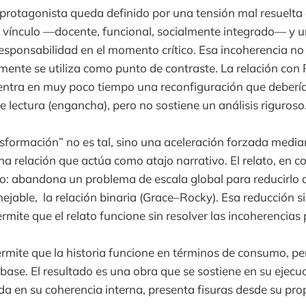
el protagonista queda definido por una tensión mal resuelta
e vínculo —docente, funcional, socialmente integrado— y 
responsabilidad en el momento crítico. Esa incoherencia no 
mente se utiliza como punto de contraste. La relación con
ntra en muy poco tiempo una reconfiguración que debería 
de lectura (engancha), pero no sostiene un análisis riguroso
nsformación” no es tal, sino una aceleración forzada media
na relación que actúa como atajo narrativo. El relato, en c
ro: abandona un problema de escala global para reducirlo
ejable, la relación binaria (Grace–Rocky). Esa reducción s
rmite que el relato funcione sin resolver las incoherencias 
rmite que la historia funcione en términos de consumo, per
 base. El resultado es una obra que se sostiene en su ejecu
da en su coherencia interna, presenta fisuras desde su pro