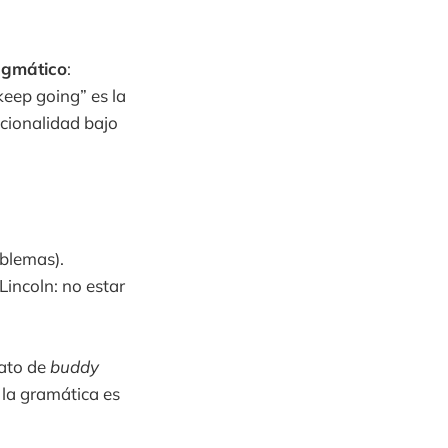
agmático
:
keep going” es la
ncionalidad bajo
oblemas).
incoln: no estar
mato de
buddy
o la gramática es