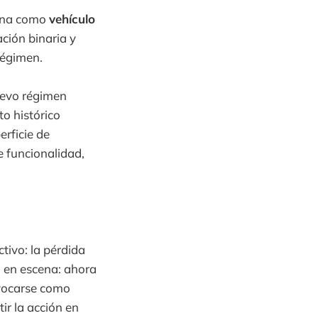
iona como
vehículo
lación binaria y
régimen.
uevo régimen
to histórico
erficie de
e funcionalidad,
tivo: la pérdida
a en escena: ahora
nvocarse como
tir la acción en