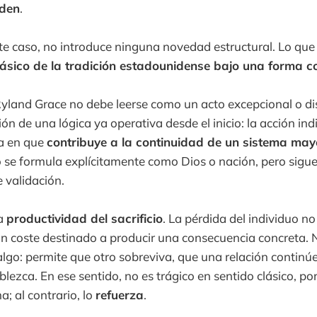
rden
.
 este caso, no introduce ninguna novedad estructural. Lo qu
ásico de la tradición estadounidense bajo una forma 
 Ryland Grace no debe leerse como un acto excepcional o di
ón de una lógica ya operativa desde el inicio: la acción ind
da en que
contribuye a la continuidad de un sistema mayo
 se formula explícitamente como Dios o nación, pero sigu
 validación.
la
productividad del sacrificio
. La pérdida del individuo no
un coste destinado a producir una consecuencia concreta. N
 algo: permite que otro sobreviva, que una relación continú
ablezca. En ese sentido, no es trágico en sentido clásico, p
a; al contrario, lo
refuerza
.