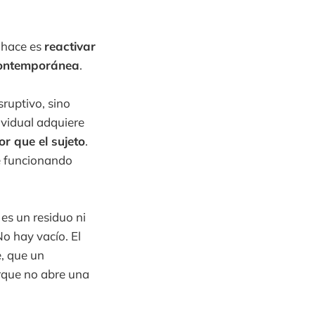
e hace es
reactivar
contemporánea
.
sruptivo, sino
ividual adquiere
r que el sujeto
.
e funcionando
 es un residuo ni
o hay vacío. El
e, que un
orque no abre una